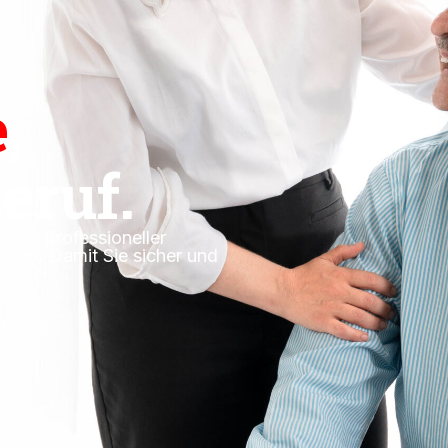
e
,
eruf.
g mit professioneller
nen. Damit Sie sicher und
n