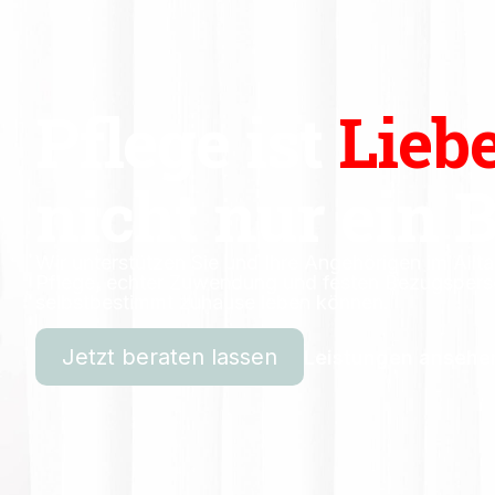
Pflege ist
Lieb
nicht nur ein B
Wir unterstützen Sie und Ihre Angehörigen im Allta
Pflege, echter Zuwendung und festen Bezugsperso
selbstbestimmt zuhause leben können.
Jetzt beraten lassen
Leistungen ansehe